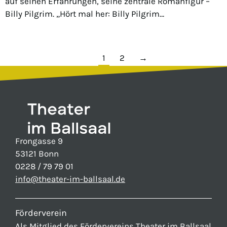
auf seinen Erfahrungen, seine zentrale Romanfigur –
Billy Pilgrim. „Hört mal her: Billy Pilgrim…
1
2
→
Frongasse 9
53121 Bonn
0228 / 79 79 01
info@theater-im-ballsaal.de
Förderverein
Als Mitglied des
Fördervereins Theater im Ballsaal