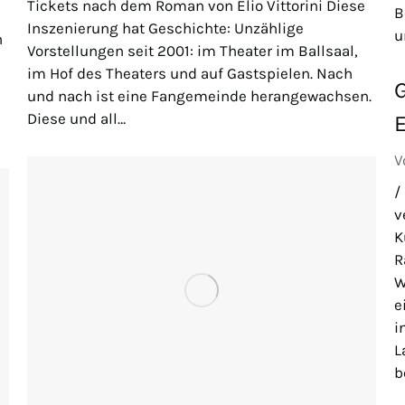
Tickets nach dem Roman von Elio Vittorini Diese
B
Inszenierung hat Geschichte: Unzählige
u
n
Vorstellungen seit 2001: im Theater im Ballsaal,
im Hof des Theaters und auf Gastspielen. Nach
G
und nach ist eine Fangemeinde herangewachsen.
Diese und all…
V
/
v
K
R
W
e
i
L
b