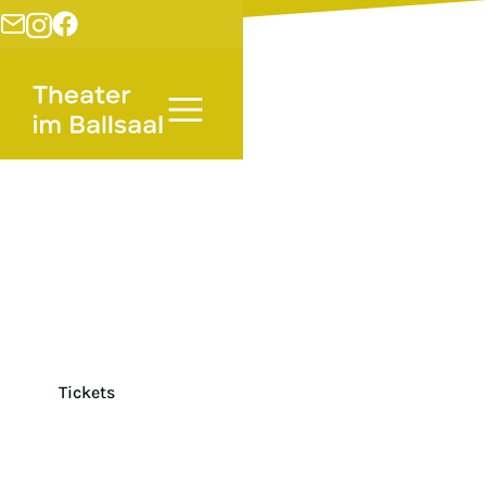
Theater
/
Alanus Hochschule zu Gast im
Ballsaal
heim@terra_inco
& Deutschland.
Ein
Wintermärchen
Di 16. Juni 2026, 20 Uhr
Tickets