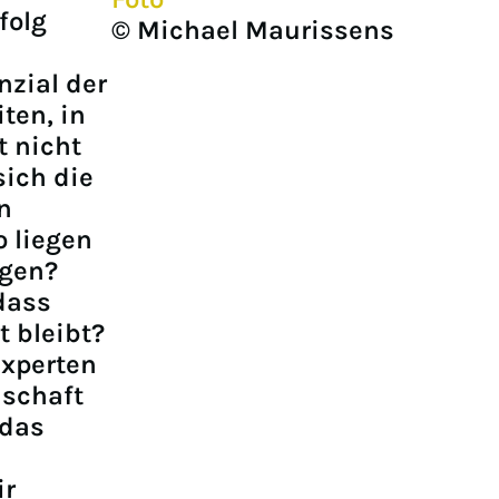
folg
© Michael Maurissens
nzial der
ten, in
t nicht
sich die
n
o liegen
ngen?
dass
t bleibt?
xperten
nschaft
 das
ir