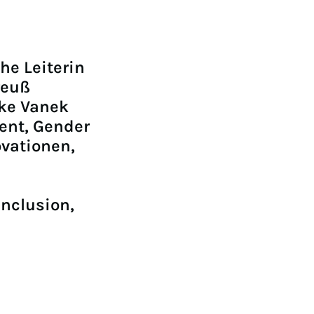
he Leiterin
reuß
rke Vanek
ent, Gender
ovationen,
Inclusion,