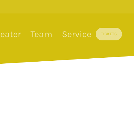
elfalt
eater
Team
Service
TICKETS