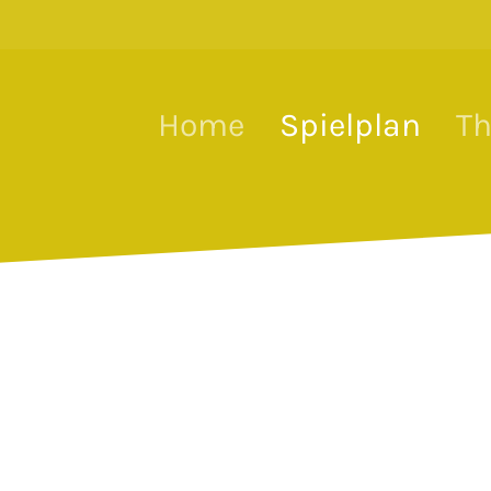
haft und Wirtschaft
zial der Vi
Home
Spielplan
Th