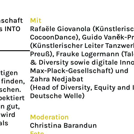
nschaft
Mit
ls INTO
Rafaële Giovanola (Künstlerisc
CocoonDance), Guido Vaněk-P
(Künstlerischer Leiter Tanzwe
Preuß), Frauke Logermann (Tal
& Diversity sowie digitale Inn
Max-Plack-Gesellschaft) und
ltigen
Zahra Nedjabat
 finden,
(Head of Diversity, Equity and 
schen.
Deutsche Welle)
ektiert
n gut,
 wird
Moderation
als
Christina Barandun
Foto