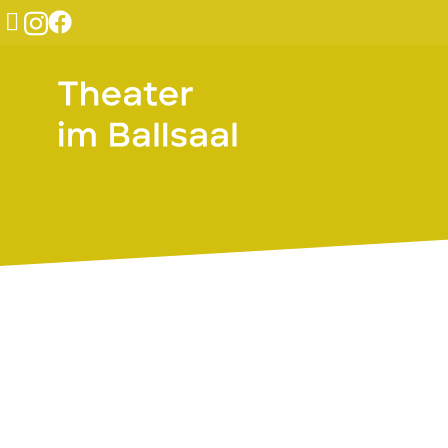
Gespräch
/
Ein Dialog zwischen Kultur
,
Wissensc
Das Poten
Sa 13. Dezember 2025, 15.30 Uhr
Eintritt frei