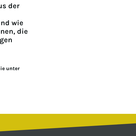
us der
und wie
nnen, die
igen
ie unter