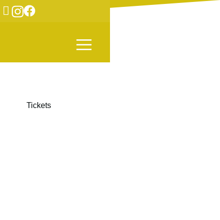
Tanz
/
CocoonDance Company
Vis Motrix
Fr 02. Oktober 2026, 20 Uhr
Sa 03. Oktober 2026, 20 Uhr
Tickets